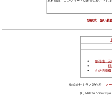
石材切断、コンクリート切断等に使用され
型紙式 倣い装
削孔機 及
研
丸鋸切断機
株式会社ミラノ製作所
メー
(C) Milano Seisakusyo C